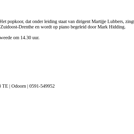
et popkoor, dat onder leiding staat van dirigent Martijje Lubbers, z
 Zuidoost-Drenthe en wordt op piano begeleid door Mark Hidding.
 tweede om 14.30 uur.
3 TE
|
Odoorn
|
0591-549952